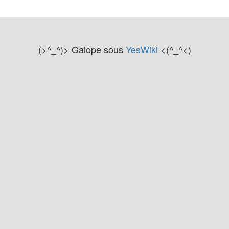
(>^_^)> Galope sous
YesWiki
<(^_^<)